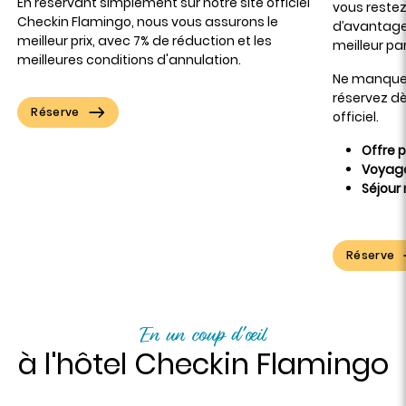
En réservant simplement sur notre site officiel
vous restez
Checkin Flamingo, nous vous assurons le
d’avantages
meilleur prix, avec 7% de réduction et les
meilleur pa
meilleures conditions d'annulation.
Ne manquez
réservez dè
Réserve
officiel.
Offre 
Voyage
Séjour
Réserve
En un coup d'œil
à l'hôtel Checkin Flamingo