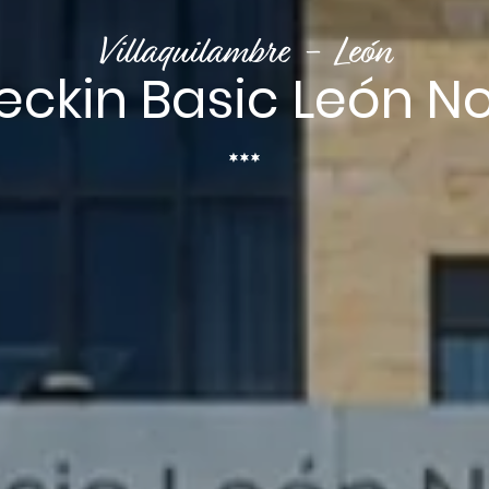
Villaquilambre - León
eckin Basic León No