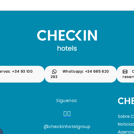
ervas: +34 93 100
Whatsapp: +34 685 620
293
rese
Síguenos:
Sobre C
Noticia
@checkinhotelgroup
Agenci