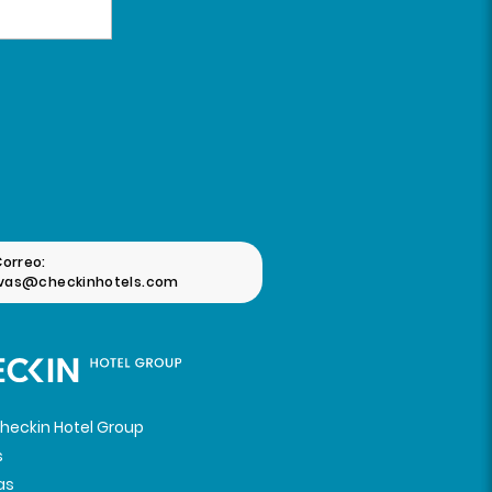
Correo:
rvas@checkinhotels.com
heckin Hotel Group
s
as