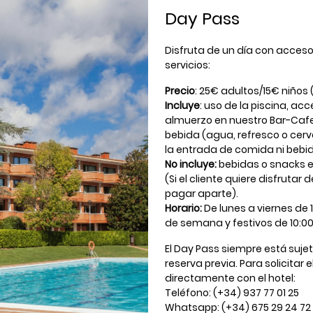
Day Pass
Disfruta de un día con acceso
servicios:
Precio
: 25€ adultos/15€ niños (
Incluye
: uso de la piscina, acc
almuerzo en nuestro Bar-Cafet
bebida (agua, refresco o cerv
la entrada de comida ni bebid
No incluye:
bebidas o snacks e
(Si el cliente quiere disfruta
pagar aparte).
Horario:
De lunes a viernes de 1
de semana y festivos de 10:00
El Day Pass siempre está sujet
reserva previa. Para solicitar
directamente con el hotel:
Teléfono: (+34) 937 77 01 25
Whatsapp: (+34) 675 29 24 72