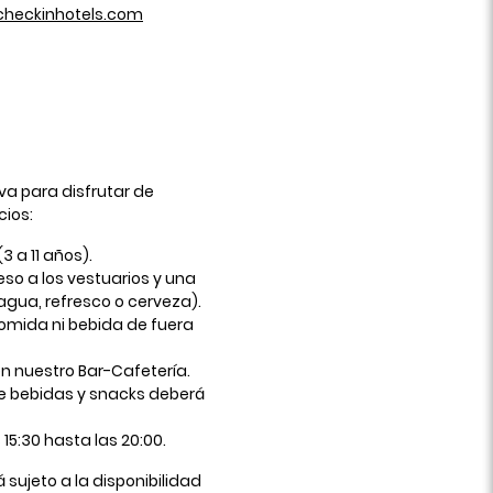
checkinhotels.com
va para disfrutar de
cios:
3 a 11 años).
ceso a los vestuarios y una
agua, refresco o cerveza).
comida ni bebida de fuera
en nuestro Bar-Cafetería.
r de bebidas y snacks deberá
s 15:30 hasta las 20:00.
 sujeto a la disponibilidad