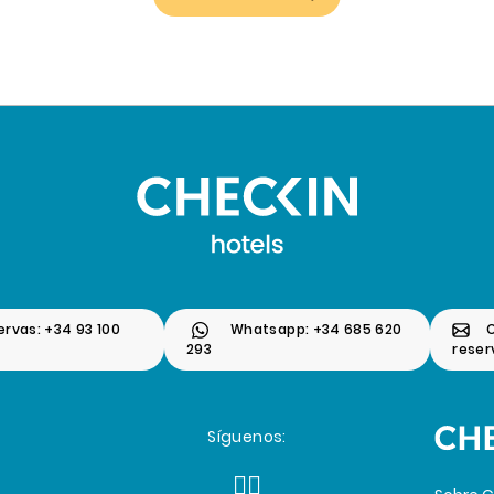
ervas: +34 93 100
Whatsapp: +34 685 620
293
rese
Síguenos: