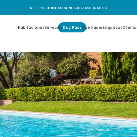
NUESTROS HOTELES
DESTINOS
OFERTAS
CONTACTO
Habitaciones
Servicios
Day Pass
Qué hacer
Empresas
Oferta