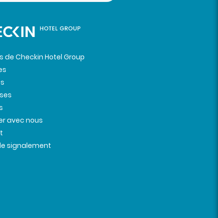
s de Checkin Hotel Group
es
es
ises
s
ler avec nous
t
de signalement