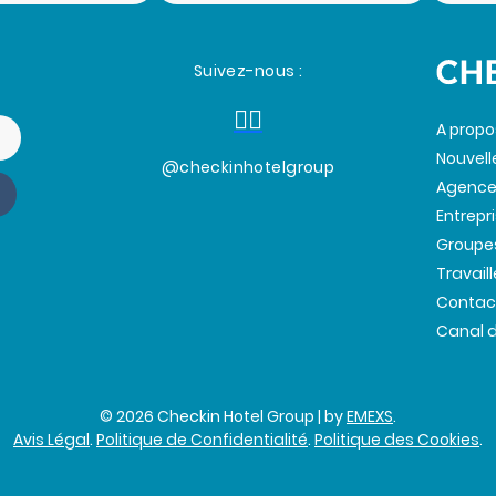
Suivez-nous :
A propo
Nouvell
@checkinhotelgroup
Agenc
Entrepr
Groupe
Travail
Contac
Canal 
© 2026 Checkin Hotel Group | by
EMEXS
.
Avis Légal
.
Politique de Confidentialité
.
Politique des Cookies
.