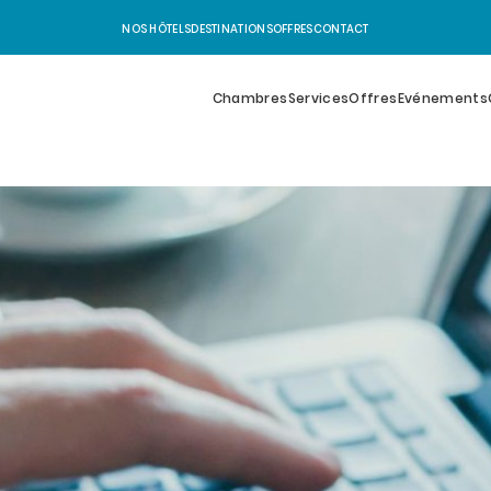
NOS HÔTELS
DESTINATIONS
OFFRES
CONTACT
Chambres
Services
Offres
Evénements