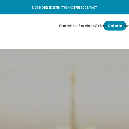
NOS HÔTELS
DESTINATIONS
OFFRES
CONTACT
Chambres
Services
Offres
Galerie
Con